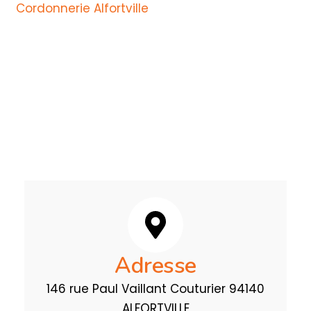
Cordonnerie Alfortville
et nos experts serruriers
vous répondent rapidement pour garantir
votre protection et la restauration de vos
biens.
Adresse
146 rue Paul Vaillant Couturier 94140
ALFORTVILLE