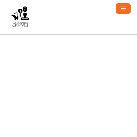
contenu
principal
Contactez notre
entreprise de
serrurerie près
d'Alfortville pour
une intervention
Une urgence ou un projet de sécurité ?