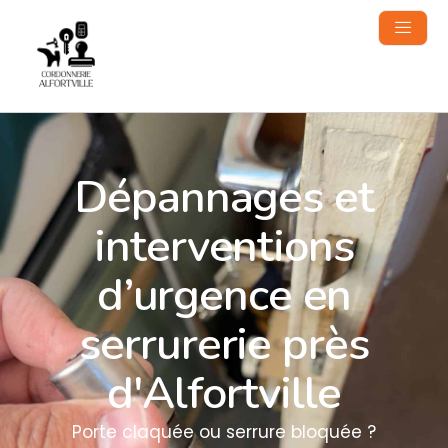
contenu
principal
Dépannages et
interventions
d’urgence en
serrurerie près
d'Alfortville
Porte claquée ou serrure bloquée ?